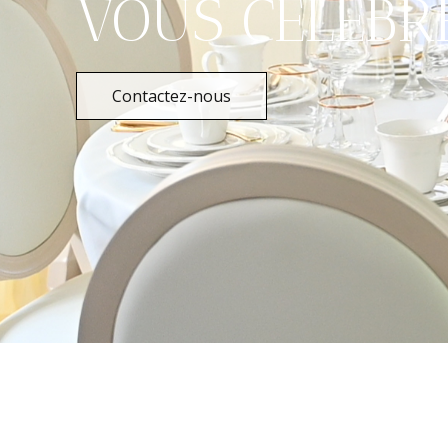
VOUS CÉLÉBR
Contactez-nous
Assiettes Argentées
Grande + moyenne
€
1.00
HTVA