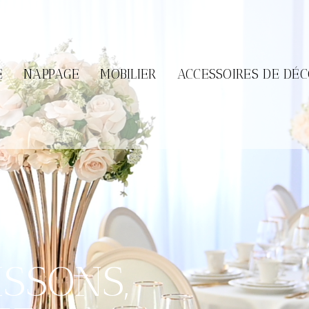
ART DE LA TABLE
E
NAPPAGE
MOBILIER
ACCESSOIRES DE DÉ
— Nos produits —
COUVERTS
VERRES
THÉ ET CAFÉ
CENTR
SSONS,