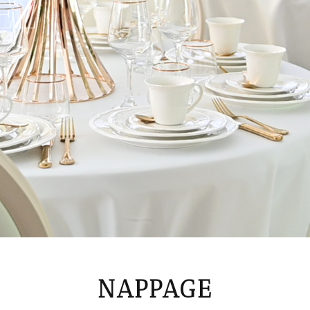
EZ
Assiettes Blanches
Grande + moyenne
€
0.80
HTVA
NAPPAGE