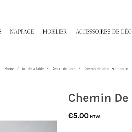
E
NAPPAGE
MOBILIER
ACCESSOIRES DE DÉ
Home
/
Art de la table
/
Centre de table
/
Chemin de table · Framboise
Chemin De 
€
5.00
HTVA